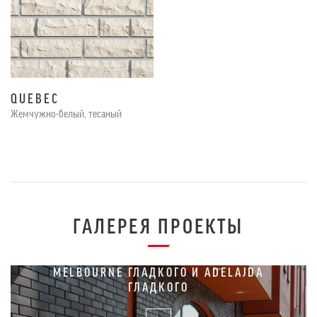
QUEBEC
Жемчужно-белый, тесаный
ГАЛЕРЕЯ ПРОЕКТЫ
Жилые здания
ЖИЛОЕ ЗДАНИЕ ИЗ КИРПИЧА
MELBOURNE ГЛАДКОГО И ADELAJDA
ГЛАДКОГО