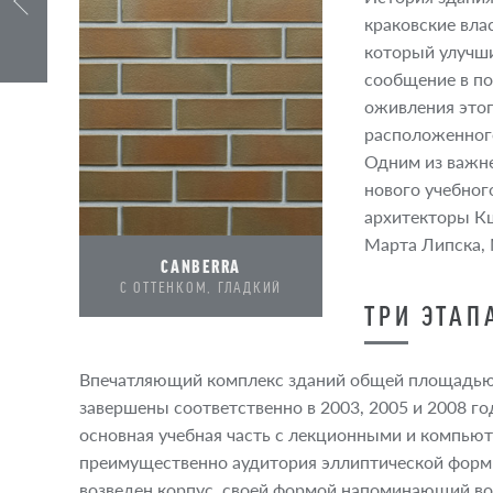
краковские вла
который улучши
сообщение в по
оживления этог
расположенного
Одним из важн
нового учебног
архитекторы Кш
Марта Липска, 
CANBERRA
C ОТТЕНКОМ, ГЛАДКИЙ
ТРИ ЭТАП
Впечатляющий комплекс зданий общей площадью б
завершены соответственно в 2003, 2005 и 2008 го
основная учебная часть с лекционными и компьют
преимущественно аудитория эллиптической формы
возведен корпус, своей формой напоминающий во