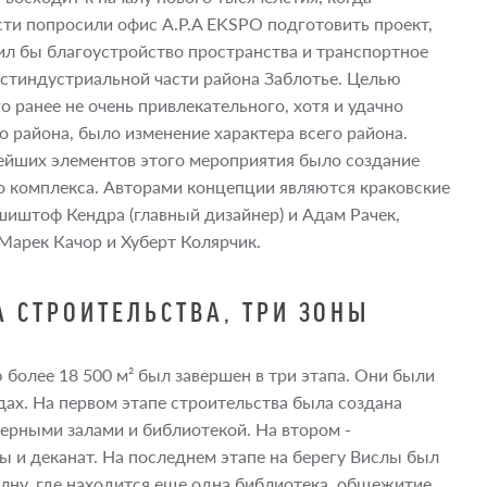
сти попросили офис A.P.A EKSPO подготовить проект,
л бы благоустройство пространства и транспортное
стиндустриальной части района Заблотье. Целью
о ранее не очень привлекательного, хотя и удачно
 района, было изменение характера всего района.
ейших элементов этого мероприятия было создание
о комплекса. Авторами концепции являются краковские
иштоф Кендра (главный дизайнер) и Адам Рачек,
Марек Качор и Хуберт Колярчик.
А СТРОИТЕЛЬСТВА, ТРИ ЗОНЫ
олее 18 500 м² был завершен в три этапа. Они были
дах. На первом этапе строительства была создана
ерными залами и библиотекой. На втором -
 и деканат. На последнем этапе на берегу Вислы был
лну, где находится еще одна библиотека, общежитие,