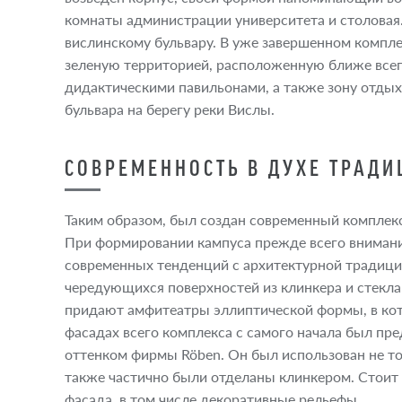
комнаты администрации университета и столовая.
вислинскому бульвару. В уже завершенном компле
зеленую территорией, расположенную ближе всег
дидактическими павильонами, а также зону отдых
бульвара на берегу реки Вислы.
СОВРЕМЕННОСТЬ В ДУХЕ ТРАДИ
Таким образом, был создан современный комплекс
При формировании кампуса прежде всего вниман
современных тенденций с архитектурной традици
чередующихся поверхностей из клинкера и стекл
придают амфитеатры эллиптической формы, в ко
фасадах всего комплекса с самого начала был пр
оттенком фирмы Röben. Он был использован не тол
также частично были отделаны клинкером. Стоит
фасада, в том числе декоративные рельефы.