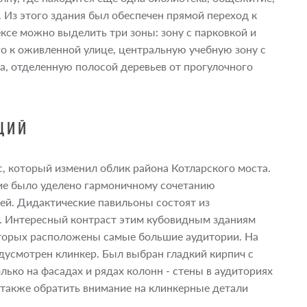
 Из этого здания был обеспечен прямой переход к
ксе можно выделить три зоны: зону с парковкой и
о к оживленной улице, центральную учебную зону с
а, отделенную полосой деревьев от прогулочного
ЦИЙ
, который изменил облик района Котларского моста.
ие было уделено гармоничному сочетанию
ей. Дидактические павильоны состоят из
а. Интересный контраст этим кубовидным зданиям
торых расположены самые большие аудитории. На
едусмотрен клинкер. Был выбран гладкий кирпич с
ько на фасадах и рядах колонн - стены в аудиториях
 также обратить внимание на клинкерные детали